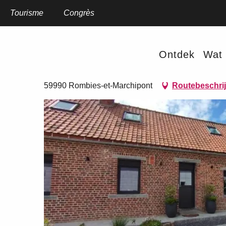
Aller
au
Tourisme
Home
Congrès
Art'monie
contenu
principal
Art'monie
Ontdek
Wat 
VAKANTIEWONINGEN EN GÎTES
GEGROEPEERDE VAKANTIEHUISJ
59990 Rombies-et-Marchipont
Routebeschri