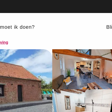
moet ik doen?
Bli
ES
jving