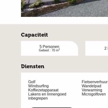
Capaciteit
5 Personen
2
2
Gebied : 70 m
Diensten
Golf
Fietsenverhuur
Windsurfing
Wandelpad
Koffiezetapparaat
Verwarming
Lakens en linnengoed
Microgolfoven
inbegrepen