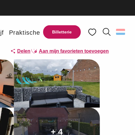
jf
Praktische
Billetterie
Zoek op
Voir les favoris
Ajouter aux favoris
Delen
Aan mijn favorieten toevoegen
+ 4