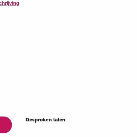
hrijving
Gesproken talen
Gesproken talen