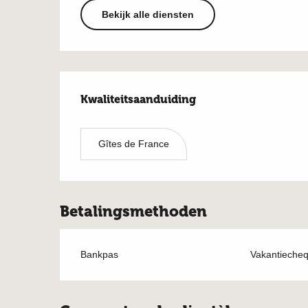
Bekijk alle diensten
Dienstverlening
Kwaliteitsaanduiding
Kwaliteitsaanduiding
Gîtes de France
Betalingsmethoden
Bankpas
Vakantieche