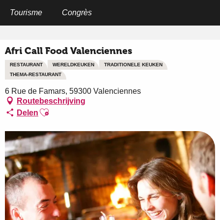
Aller
au
Tourisme
Congrès
Home
Afri Call Food Valenciennes
contenu
principal
Afri Call Food Valenciennes
RESTAURANT
WERELDKEUKEN
TRADITIONELE KEUKEN
THEMA-RESTAURANT
6 Rue de Famars, 59300 Valenciennes
Routebeschrijving
Ajouter aux favoris
Delen