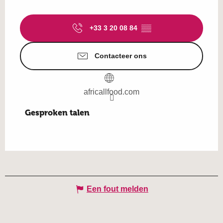
+33 3 20 08 84
▒▒
Contacteer ons
africallfood.com
Gesproken talen
Gesproken talen
Een fout melden