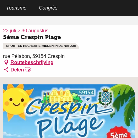
Aller
au
Tourisme
Congrès
Home
5ème Crespin Plage
contenu
principal
23 juli > 30 augustus
5ème Crespin Plage
SPORT EN RECREATIE MIDDEN IN DE NATUUR
rue Pélabon, 59154 Crespin
Routebeschrijving
Ajouter aux favoris
Delen