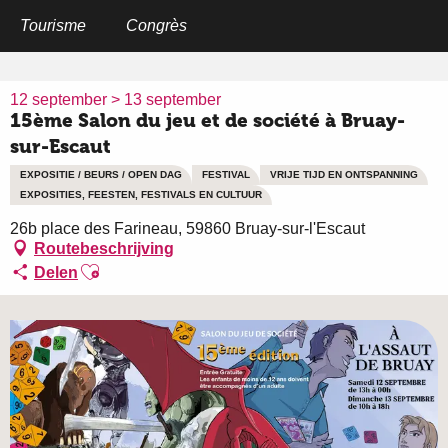
Aller
au
Tourisme
Congrès
Home
15ème Salon du jeu et de société à Bruay-sur-Escaut
contenu
principal
12 september > 13 september
15ème Salon du jeu et de société à Bruay-
sur-Escaut
EXPOSITIE / BEURS / OPEN DAG
FESTIVAL
VRIJE TIJD EN ONTSPANNING
EXPOSITIES, FEESTEN, FESTIVALS EN CULTUUR
26b place des Farineau, 59860 Bruay-sur-l'Escaut
Routebeschrijving
Ajouter aux favoris
Delen