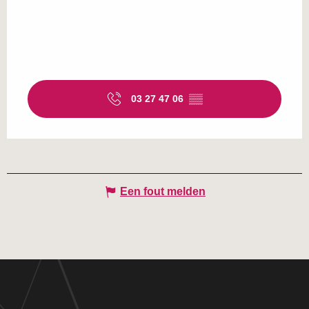
03 27 47 06
▒▒
Een fout melden