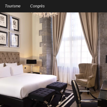
Aller
au
Tourisme
Congrès
contenu
principal