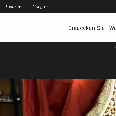
Aller
au
Tourisme
Congrès
contenu
principal
Entdecken Sie
Wa