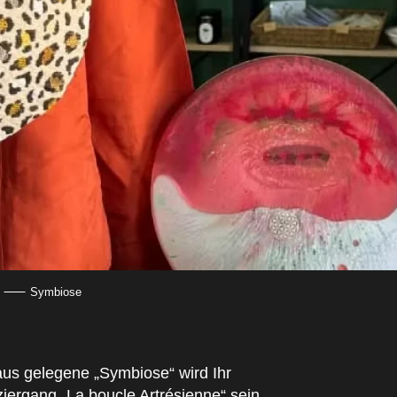
Symbiose
us gelegene „Symbiose“ wird Ihr
ergang „La boucle Artrésienne“ sein.