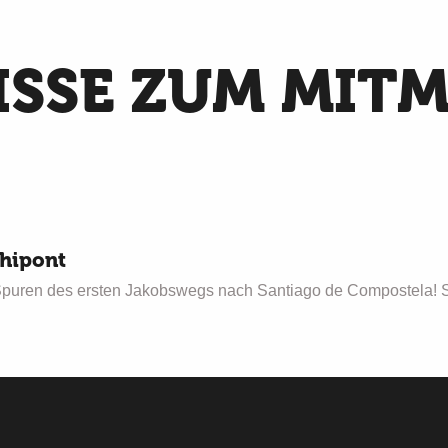
ISSE ZUM MIT
chipont
puren des ersten Jakobswegs nach Santiago de Compostela! Si