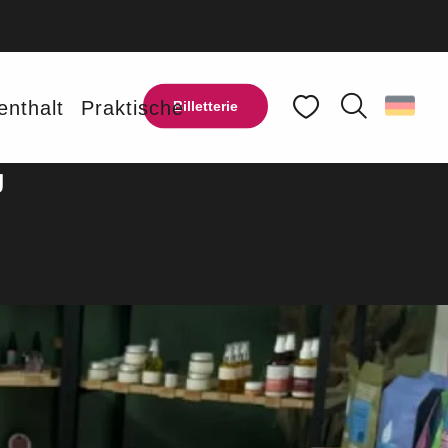
enthalt
Praktische
Billetterie
E
Suche
Voir les favoris