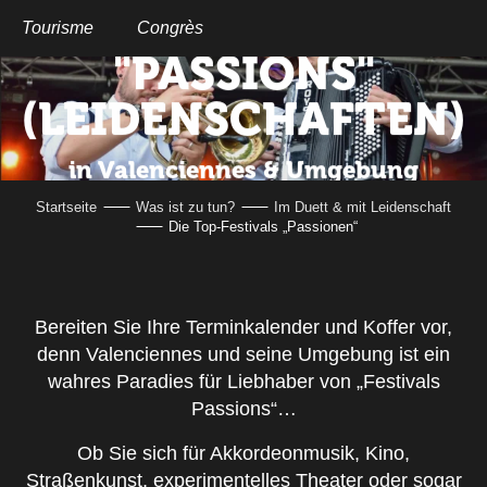
Aller
DIE TOP-FESTIVALS
au
Tourisme
Congrès
contenu
"PASSIONS"
principal
(LEIDENSCHAFTEN)
in Valenciennes & Umgebung
Startseite
Was ist zu tun?
Im Duett & mit Leidenschaft
Die Top-Festivals „Passionen“
Bereiten Sie Ihre Terminkalender und Koffer vor,
denn Valenciennes und seine Umgebung ist ein
wahres Paradies für Liebhaber von „Festivals
Passions“…
Ob Sie sich für Akkordeonmusik, Kino,
Straßenkunst, experimentelles Theater oder sogar