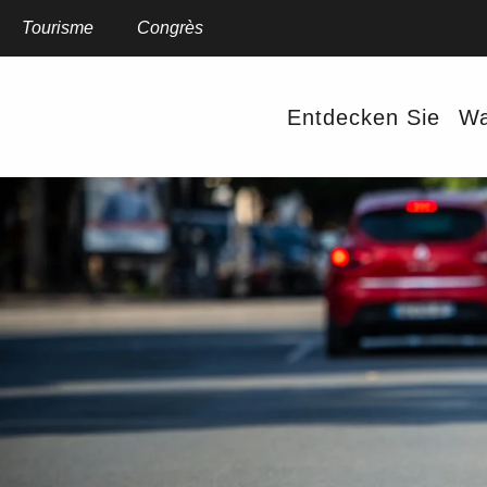
Aller
au
Tourisme
Congrès
contenu
principal
Entdecken Sie
Wa