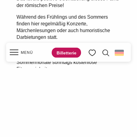
der römischen Preise!
Während des Frühlings und des Sommers
finden hier regelmäßig Konzerte,
Märchenlesungen oder auch humoristische
Darbietungen statt.
In diesem Bereich des Jardin des Prix de Rome
Billetterie
MENÜ
bietet die Stadt Valenciennes während der
Suche
Voir les favoris
Sommermonate sonntags kostenlose
Fitnesseinheiten an.
Startseite
Weitere Informationen
Entdecken Sie
Was ist zu tun?