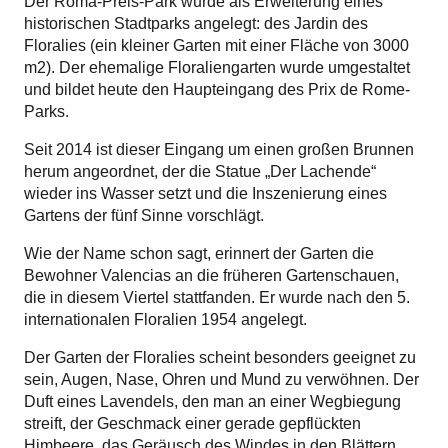
Der Roma-Preis-Park wurde als Erweiterung eines
historischen Stadtparks angelegt: des Jardin des
Floralies (ein kleiner Garten mit einer Fläche von 3000
m2). Der ehemalige Floraliengarten wurde umgestaltet
und bildet heute den Haupteingang des Prix de Rome-
Parks.
Seit 2014 ist dieser Eingang um einen großen Brunnen
herum angeordnet, der die Statue „Der Lachende“
wieder ins Wasser setzt und die Inszenierung eines
Gartens der fünf Sinne vorschlägt.
Wie der Name schon sagt, erinnert der Garten die
Bewohner Valencias an die früheren Gartenschauen,
die in diesem Viertel stattfanden. Er wurde nach den 5.
internationalen Floralien 1954 angelegt.
Der Garten der Floralies scheint besonders geeignet zu
sein, Augen, Nase, Ohren und Mund zu verwöhnen. Der
Duft eines Lavendels, den man an einer Wegbiegung
streift, der Geschmack einer gerade gepflückten
Himbeere, das Geräusch des Windes in den Blättern…