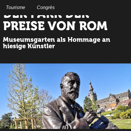
Aller
au
Tourisme
Congrès
DER PARK DER
contenu
principal
PREISE VON ROM
Museumsgarten als Hommage an
hiesige Künstler