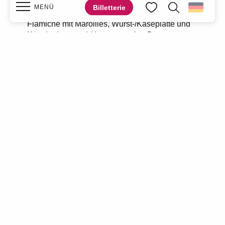
Gerichte aus dem Norden (flämische
Billetterie
MENÜ
Karbonade, Welsh à la Bougre d’Amblise,
Suche
Voir les favoris
Flamiche mit Maroilles, Wurst-/Käseplatte und
Käsekroketten…) Hausgemachte Desserts
(Spekulatiuskuchen…) Tages- und
Startseite
Wochengerichte.
Alle gekochten Gemüse sind biologisch und
Entdecken Sie
stammen von Philippe und Sabine Delfosse le
potager gourmand hier in Crespin.
Was ist zu tun?
Weitere Informationen
Aufenthalt
Praktische