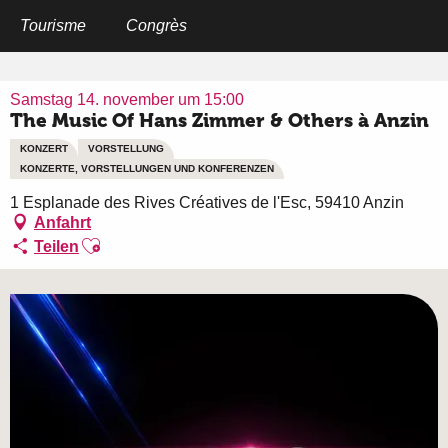
Aller
au
Tourisme
Congrès
Startseite
The Music Of Hans Zimmer & Others à Anzin
contenu
principal
Samstag 14. november um 15:00
The Music Of Hans Zimmer & Others à Anzin
KONZERT
VORSTELLUNG
KONZERTE, VORSTELLUNGEN UND KONFERENZEN
1 Esplanade des Rives Créatives de l'Esc, 59410 Anzin
Anfahrt
Ajouter aux favoris
Teilen