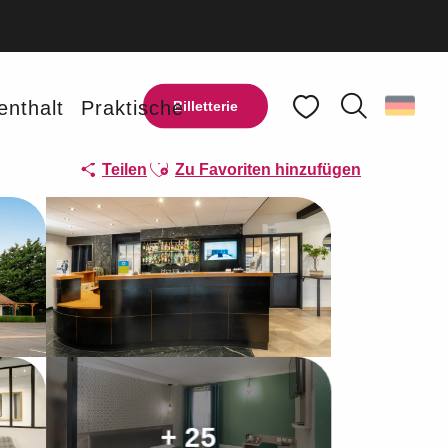
enthalt
Praktische
Billetterie
Suche
Voir les favoris
Ajouter aux favoris
Teilen
Zu Favoriten hinzufügen
+ 25