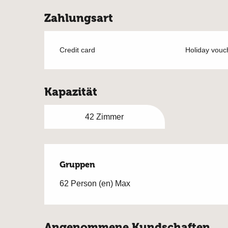
Zahlungsart
Credit card
Holiday vouc
Kapazität
42 Zimmer
Gruppen
Gruppen
62 Person (en) Max
Angenommene Kundschaften