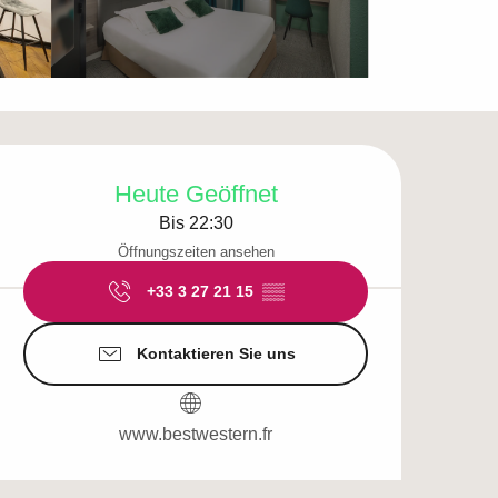
Öffnungszeiten & Ko
Heute Geöffnet
Bis 22:30
Öffnungszeiten ansehen
+33 3 27 21 15
▒▒
Kontaktieren Sie uns
www.bestwestern.fr