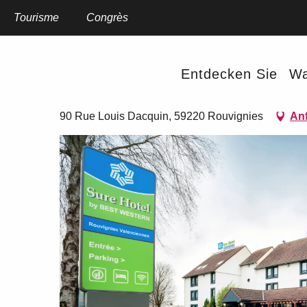
Aller
au
Tourisme
Startseite
Congrès
Sure Hotel by Best Western Rouvignies
contenu
principal
Sure Hotel by Best Western
Entdecken Sie
Wa
HOTELS
90 Rue Louis Dacquin, 59220 Rouvignies
Anf