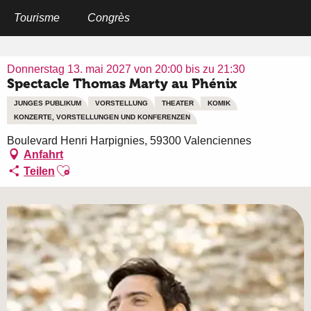
Aller
au
Tourisme
Congrès
Startseite
Spectacle Thomas Marty au Phénix
contenu
principal
Donnerstag 13. mai 2027 von 20:00 bis zu 21:30
Spectacle Thomas Marty au Phénix
JUNGES PUBLIKUM
VORSTELLUNG
THEATER
KOMIK
KONZERTE, VORSTELLUNGEN UND KONFERENZEN
Boulevard Henri Harpignies, 59300 Valenciennes
Anfahrt
Ajouter aux favoris
Teilen