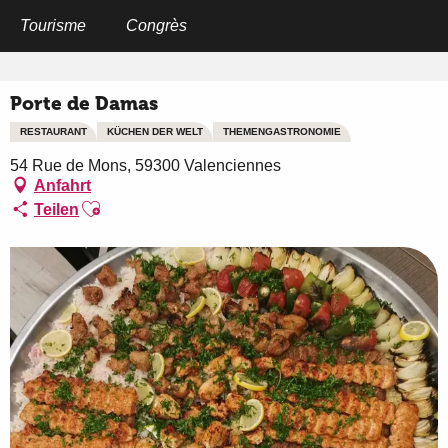
Aller
au
Tourisme
Congrès
Startseite
Porte de Damas
contenu
principal
Porte de Damas
RESTAURANT
KÜCHEN DER WELT
THEMENGASTRONOMIE
54 Rue de Mons, 59300 Valenciennes
Anfahrt
Ajouter aux favoris
Teilen