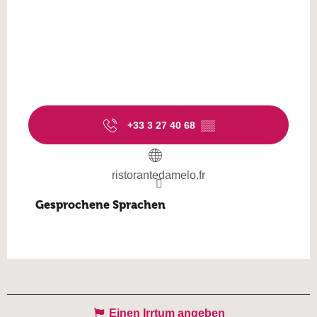
+33 3 27 40 68
▒▒
ristorantedamelo.fr
Gesprochene Sprachen
Gesprochene Sprachen
Einen Irrtum angeben