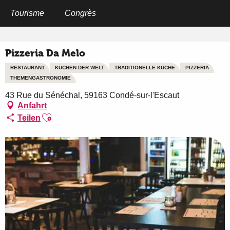
Aller
au
Tourisme
Congrès
Startseite
Pizzeria Da Melo
contenu
principal
Pizzeria Da Melo
RESTAURANT
KÜCHEN DER WELT
TRADITIONELLE KÜCHE
PIZZERIA
THEMENGASTRONOMIE
43 Rue du Sénéchal, 59163 Condé-sur-l'Escaut
Anfahrt
Ajouter aux favoris
Teilen