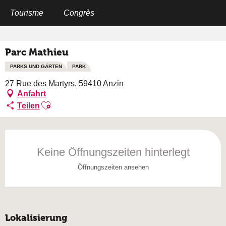
Aller
au
Tourisme
Congrès
Startseite
Parc Mathieu
contenu
principal
Parc Mathieu
PARKS UND GÄRTEN
PARK
27 Rue des Martyrs, 59410 Anzin
Anfahrt
Ajouter aux favoris
Teilen
Öffnungszeiten & Kontaktdaten
Keine Öffnungszeiten hinterlegt
Öffnungszeiten ansehen
Lokalisierung