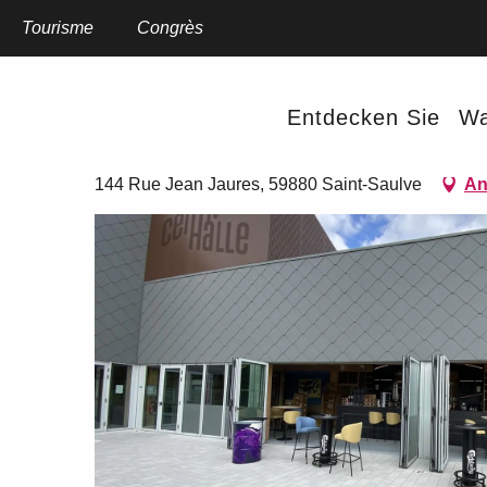
Aller
au
Tourisme
Startseite
Congrès
O’Boc’Halle
contenu
principal
O’Boc’Halle
Entdecken Sie
Wa
RESTAURANT
THEMENLEISTE
GASTSTÄTTE
TRADITIONELL
144 Rue Jean Jaures, 59880 Saint-Saulve
An