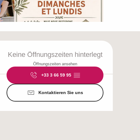
Öffnungszeiten & Ko
Keine Öffnungszeiten hinterlegt
Öffnungszeiten ansehen
+33 3 66 59 95
▒▒
Kontaktieren Sie uns