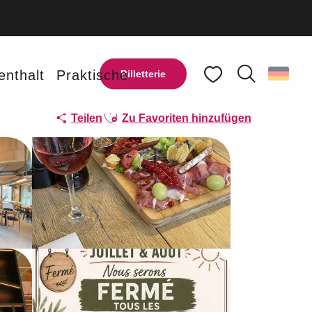
enthalt
Praktische
Billetterie
Suche
Voir les favoris
Ajouter aux favoris
Teilen
Zu Favoriten hinzufügen