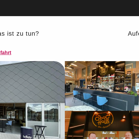
s ist zu tun?
Auf
E KÜCHE
fahrt