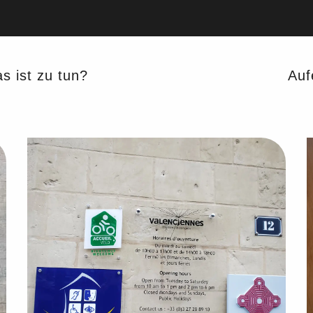
cueil vélo
électrique - OT Accueil vélo
s ist zu tun?
Auf