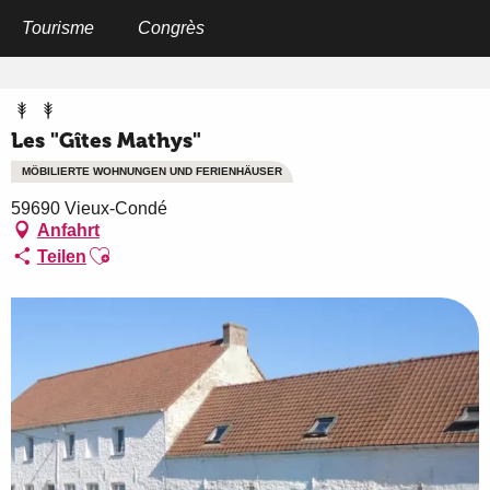
Aller
au
Tourisme
Congrès
Startseite
Les "Gîtes Mathys"
contenu
principal
Les "Gîtes Mathys"
MÖBILIERTE WOHNUNGEN UND FERIENHÄUSER
59690 Vieux-Condé
Anfahrt
Ajouter aux favoris
Teilen