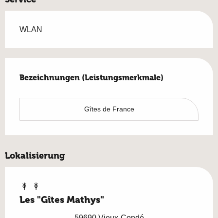
WLAN
Leistungensmöglichkeiten
Bezeichnungen (Leistungsmerkmale)
Bezeichnungen (Leistungsmerkmale)
Gîtes de France
Lokalisierung
Les "Gîtes Mathys"
59690 Vieux-Condé