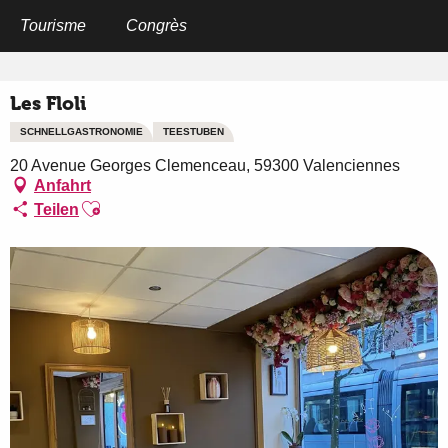
Aller
au
Tourisme
Congrès
Startseite
Les Floli
contenu
principal
Les Floli
SCHNELLGASTRONOMIE
TEESTUBEN
20 Avenue Georges Clemenceau, 59300 Valenciennes
Anfahrt
Ajouter aux favoris
Teilen