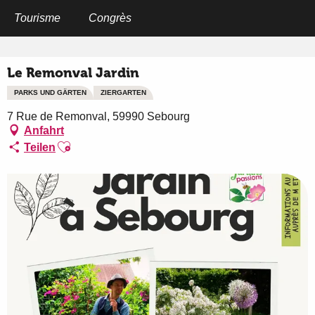
Aller
au
Tourisme
Congrès
Startseite
Le Remonval Jardin
contenu
principal
Le Remonval Jardin
PARKS UND GÄRTEN
ZIERGARTEN
7 Rue de Remonval, 59990 Sebourg
Anfahrt
Ajouter aux favoris
Teilen