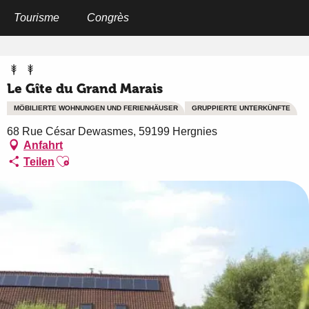
Aller
au
Tourisme
Congrès
Startseite
Le Gîte du Grand Marais
contenu
principal
Le Gîte du Grand Marais
MÖBILIERTE WOHNUNGEN UND FERIENHÄUSER
GRUPPIERTE UNTERKÜNFTE
68 Rue César Dewasmes, 59199 Hergnies
Anfahrt
Ajouter aux favoris
Teilen