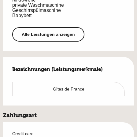
private Waschmaschine
Geschirrspülmaschine
Babybett
Alle Leistungen anzeigen
Leistungensmöglichkeiten
Bezeichnungen (Leistungsmerkmale)
Bezeichnungen (Leistungsmerkmale)
Gîtes de France
Zahlungsart
Credit card