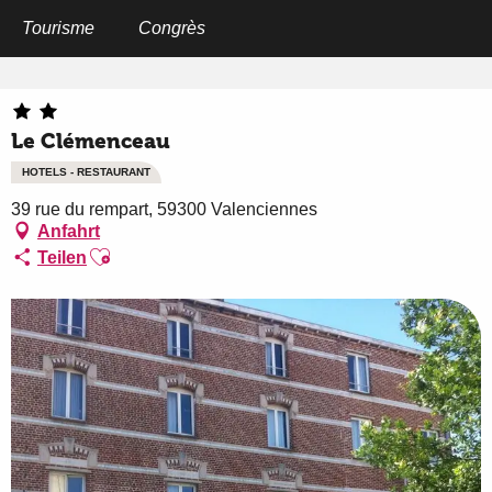
Aller
au
Tourisme
Congrès
Startseite
Le Clémenceau
contenu
principal
Le Clémenceau
HOTELS - RESTAURANT
39 rue du rempart, 59300 Valenciennes
Anfahrt
Ajouter aux favoris
Teilen