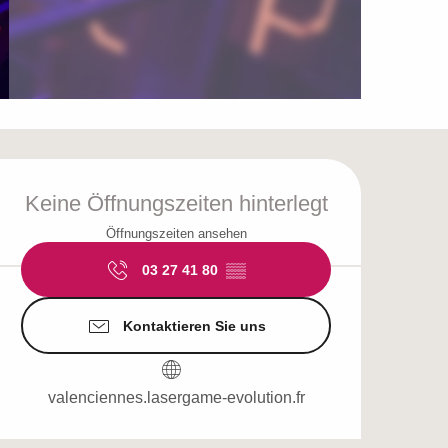
Öffnungszeiten & Ko
Keine Öffnungszeiten hinterlegt
Öffnungszeiten ansehen
03 27 41 80
▒▒
Kontaktieren Sie uns
valenciennes.lasergame-evolution.fr