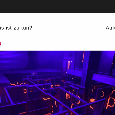
ciennes
s ist zu tun?
Auf
GD
t