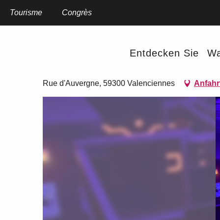
Aller
au
Tourisme
Startseite
Congrès
LaserGame Evolution Valenciennes
contenu
principal
LaserGame Evolution Valen
Entdecken Sie
Wa
AUSGEHMÖGLICHKEITEN UND VERANSTALTUNGEN
SCHNITZELJA
Rue d'Auvergne, 59300 Valenciennes
Anfahr