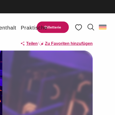
enthalt
Praktische
Billetterie
Suche
Voir les favoris
Ajouter aux favoris
Teilen
Zu Favoriten hinzufügen