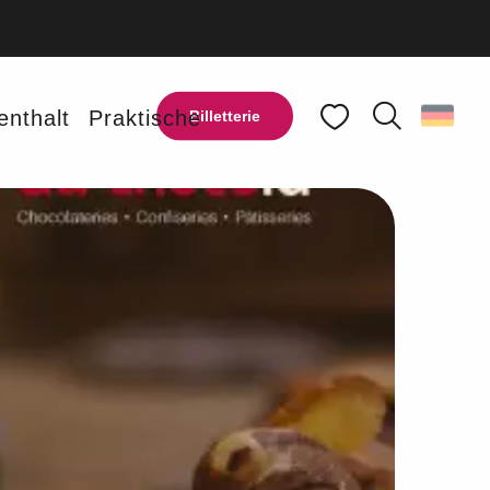
enthalt
Praktische
Billetterie
Suche
Voir les favoris
Ajouter aux favoris
Teilen
Zu Favoriten hinzufügen