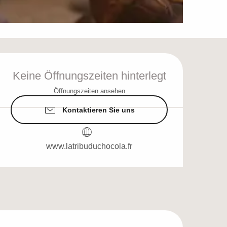
Öffnungszeiten & Ko
Keine Öffnungszeiten hinterlegt
Öffnungszeiten ansehen
Kontaktieren Sie uns
www.latribuduchocola.fr