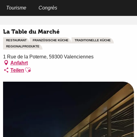
Aller
au
Tourisme
Congrès
Startseite
La Table du Marché
contenu
principal
La Table du Marché
RESTAURANT
FRANZÖSISCHE KÜCHE
TRADITIONELLE KÜCHE
REGIONALPRODUKTE
1 Rue de la Poterne, 59300 Valenciennes
Anfahrt
Ajouter aux favoris
Teilen