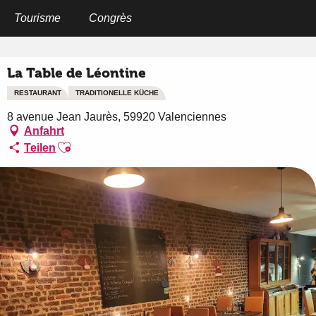
Aller
au
Tourisme
Congrès
Startseite
La Table de Léontine
contenu
principal
La Table de Léontine
RESTAURANT
TRADITIONELLE KÜCHE
8 avenue Jean Jaurès, 59920 Valenciennes
Anfahrt
Ajouter aux favoris
Teilen