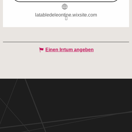
latabledeleontine.wixsite.com
Einen Irrtum angeben