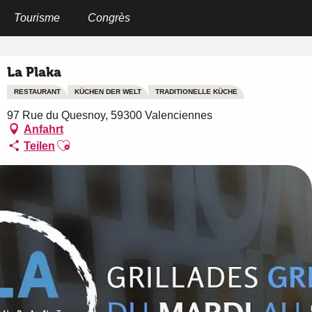
Aller
au
Tourisme
Congrès
Startseite
La Plaka
contenu
principal
La Plaka
RESTAURANT
KÜCHEN DER WELT
TRADITIONELLE KÜCHE
97 Rue du Quesnoy, 59300 Valenciennes
Anfahrt
Ajouter aux favoris
Teilen