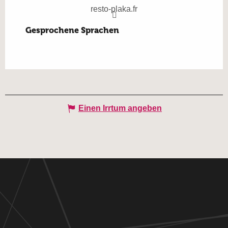
resto-plaka.fr
Gesprochene Sprachen
Gesprochene Sprachen
Einen Irrtum angeben