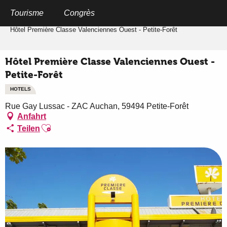
Aller
au
Tourisme
Congrès
Startseite
contenu
principal
Hôtel Première Classe Valenciennes Ouest - Petite-Forêt
Hôtel Première Classe Valenciennes Ouest -
Petite-Forêt
HOTELS
Rue Gay Lussac - ZAC Auchan, 59494 Petite-Forêt
Anfahrt
Ajouter aux favoris
Teilen