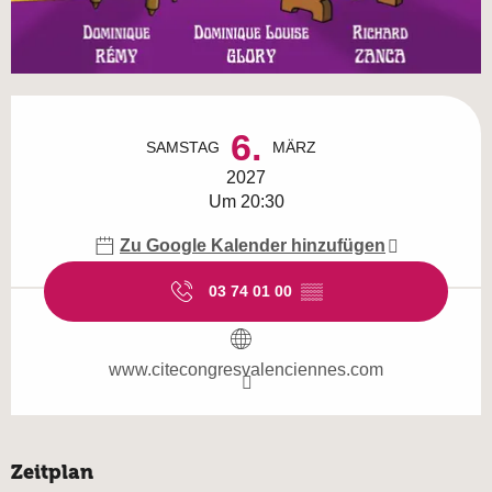
Öffnungszeiten & Kontaktdaten
6.
SAMSTAG
MÄRZ
2027
Um 20:30
Zu Google Kalender hinzufügen
03 74 01 00
▒▒
www.citecongresvalenciennes.com
Zeitplan