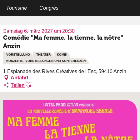
Aller
au
Tourisme
Congrès
Startseite
Comédie "Ma femme, la tienne, la nôtre" Anzin
contenu
principal
Samstag 6. märz 2027 um 20:30
Comédie "Ma femme, la tienne, la nôtre"
Anzin
VORSTELLUNG
THEATER
KOMIK
KONZERTE, VORSTELLUNGEN UND KONFERENZEN
1 Esplanade des Rives Créatives de l'Esc, 59410 Anzin
Anfahrt
Ajouter aux favoris
Teilen