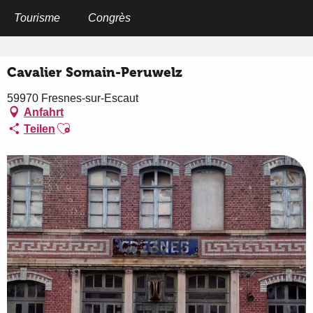
Aller
au
Tourisme
Congrès
Startseite
Cavalier Somain-Peruwelz
contenu
principal
Cavalier Somain-Peruwelz
59970 Fresnes-sur-Escaut
Anfahrt
Ajouter aux favoris
Teilen