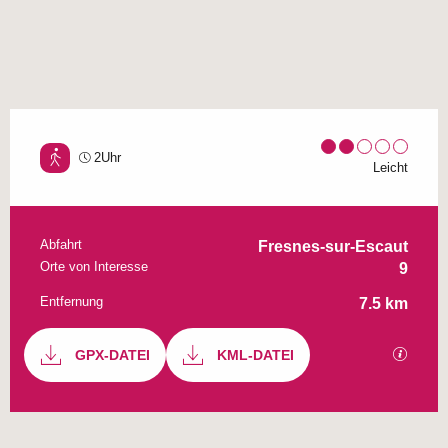
2Uhr
Leicht
Abfahrt
Praktische Informationen
Fresnes-sur-Escaut
Orte von Interesse
9
Entfernung
7.5 km
Dokumentation
GPX-DATEI
KML-DATEI
Mit GP