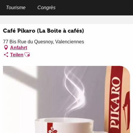
Aller
au
Tourisme
Congrès
Startseite
Café Pikaro (La Boite à cafés)
contenu
principal
Café Pikaro (La Boite à cafés)
77 Bis Rue du Quesnoy, Valenciennes
Anfahrt
Ajouter aux favoris
Teilen