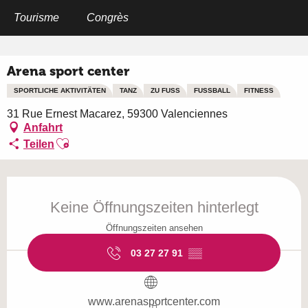
Aller
au
Tourisme
Congrès
Startseite
Arena sport center
contenu
principal
Arena sport center
SPORTLICHE AKTIVITÄTEN
TANZ
ZU FUSS
FUSSBALL
FITNESS
31 Rue Ernest Macarez, 59300 Valenciennes
Anfahrt
Ajouter aux favoris
Teilen
Öffnungszeiten & Kontaktdaten
Keine Öffnungszeiten hinterlegt
Öffnungszeiten ansehen
03 27 27 91
▒▒
www.arenasportcenter.com