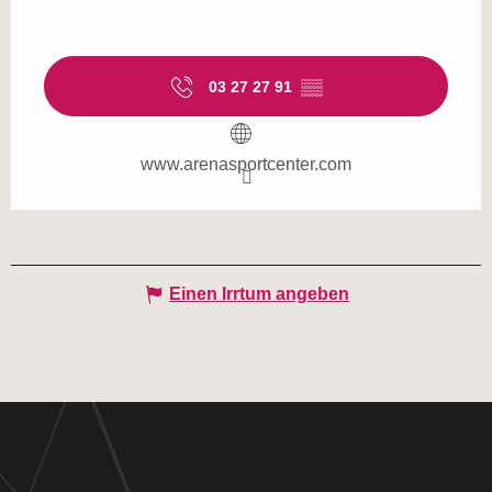
03 27 27 91
▒▒
www.arenasportcenter.com
Einen Irrtum angeben