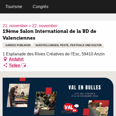
Aller
au
Tourisme
Congrès
Startseite
19ème Salon International de la BD de Valenciennes
contenu
principal
21. november > 22. november
19ème Salon International de la BD de
Valenciennes
JUNGES PUBLIKUM
AUSSTELLUNGEN, FESTE, FESTIVALS UND KULTUR
1 Esplanade des Rives Créatives de l'Esc, 59410 Anzin
Anfahrt
Ajouter aux favoris
Teilen