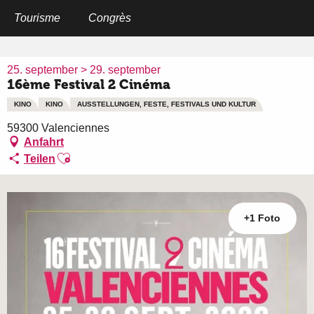
Aller
au
Tourisme
Congrès
Startseite
16ème Festival 2 Cinéma
contenu
principal
25. september > 29. september
16ème Festival 2 Cinéma
KINO
KINO
AUSSTELLUNGEN, FESTE, FESTIVALS UND KULTUR
59300 Valenciennes
Anfahrt
Ajouter aux favoris
Teilen
+1 Foto