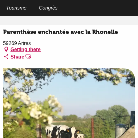
Aller
au
Tourisme
Congrès
Home
Parenthèse enchantée avec la Rhonelle
contenu
principal
Parenthèse enchantée avec la Rhonelle
59269 Artres
Getting there
Ajouter aux favoris
Share