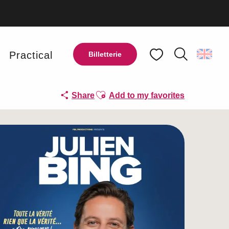
y
Practical
Billetterie
Search
Voir les favoris
Ajouter aux favoris
Share
Add to my favorites