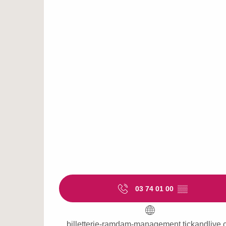
03 74 01 00
▒▒
billetterie-ramdam-management.tickandlive