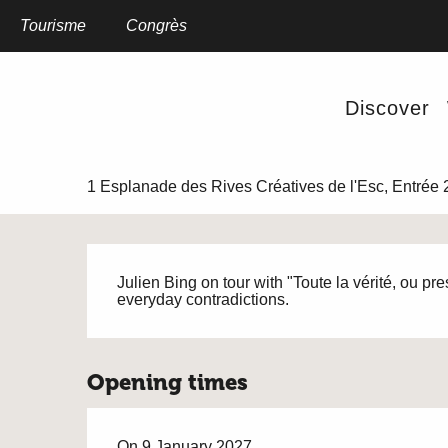
Aller
au
Tourisme
Home
Congrès
Oneman show Julien Bing à Anzin
contenu
principal
Saturday 9 january 2027 at 20:00
Discover
Oneman show Julien Bing à
SHOW
THEATER
1 Esplanade des Rives Créatives de l'Esc, Entrée 
Description
Julien Bing on tour with "Toute la vérité, ou pr
everyday contradictions.
Opening times
On 9 January 2027