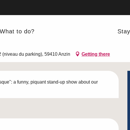
What to do?
Sta
 Anzin
2 (niveau du parking), 59410 Anzin
Getting there
esque": a funny, piquant stand-up show about our 