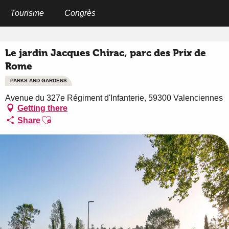
Aller
au
Tourisme
Congrès
Home
Le jardin Jacques Chirac, parc des Prix de Rome
contenu
principal
Le jardin Jacques Chirac, parc des Prix de
Rome
PARKS AND GARDENS
Avenue du 327e Régiment d'Infanterie, 59300 Valenciennes
Getting there
Ajouter aux favoris
Share