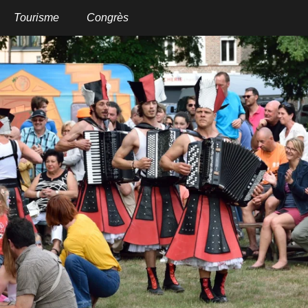
Aller
au
Tourisme
Congrès
contenu
principal